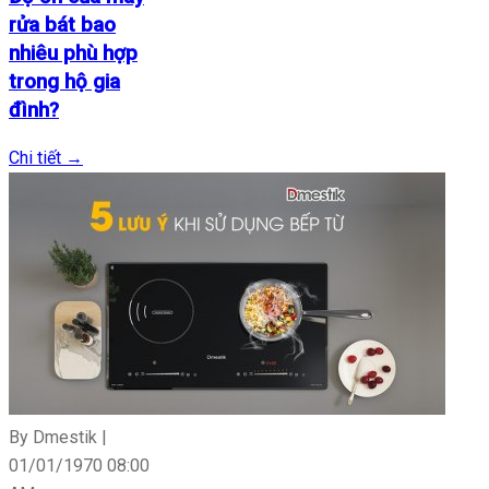
rửa bát bao
nhiêu phù hợp
trong hộ gia
đình?
Chi tiết
→
By Dmestik |
01/01/1970 08:00