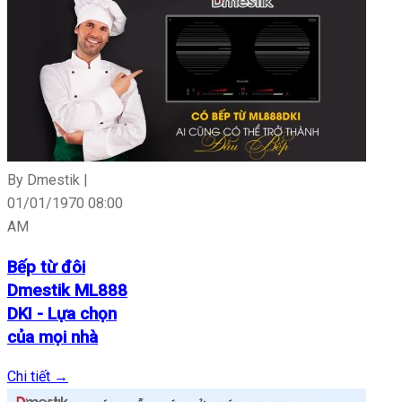
By Dmestik |
01/01/1970 08:00
AM
Bếp từ đôi
Dmestik ML888
DKI - Lựa chọn
của mọi nhà
Chi tiết
→