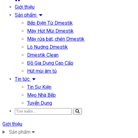
Giới thiệu
Sản phẩm
Bếp Điện Từ Dmestik
Máy Hút Mùi Dmestik
Máy rửa bát, chén Dmestik
Lò Nướng Dmestik
Dmestik Clean
Đồ Gia Dụng Cao Cấp
Hút mùi âm tủ
Tin tức
Tin Sự Kiện
Mẹo Nhà Bếp
Tuyển Dụng
Giới thiệu
Sản phẩm