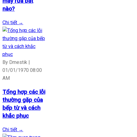
máy rửa bát
nào?
Chi tiết
→
By Dmestik |
01/01/1970 08:00
AM
Tổng hợp các lỗi
thường gặp của
bếp từ và cách
khắc phục
Chi tiết
→