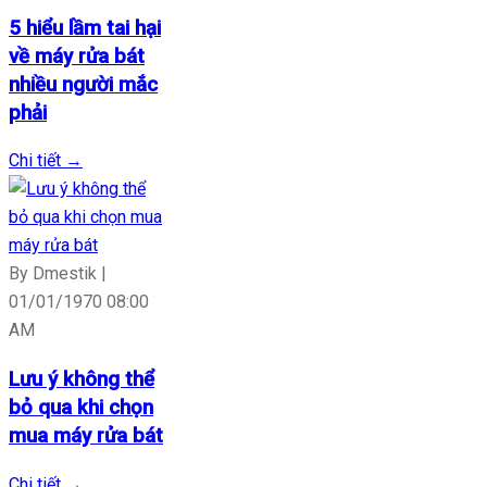
5 hiểu lầm tai hại
về máy rửa bát
nhiều người mắc
phải
Chi tiết
→
By Dmestik |
01/01/1970 08:00
AM
Lưu ý không thể
bỏ qua khi chọn
mua máy rửa bát
Chi tiết
→