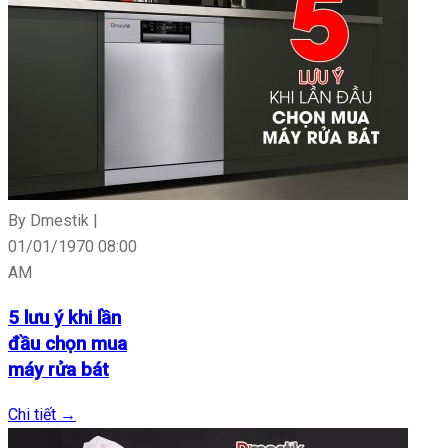
By Dmestik |
01/01/1970 08:00
AM
5 lưu ý khi lần
đầu chọn mua
máy rửa bát
Chi tiết
→