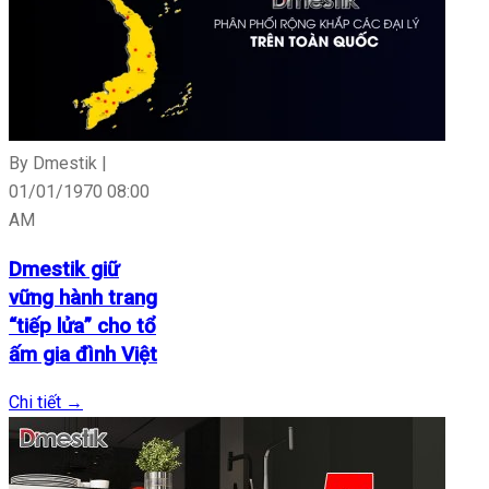
By Dmestik |
01/01/1970 08:00
AM
Dmestik giữ
vững hành trang
“tiếp lửa” cho tổ
ấm gia đình Việt
Chi tiết
→