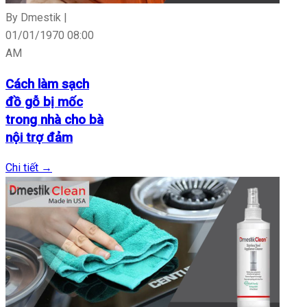
By Dmestik |
01/01/1970 08:00
AM
Cách làm sạch
đồ gỗ bị mốc
trong nhà cho bà
nội trợ đảm
Chi tiết
→