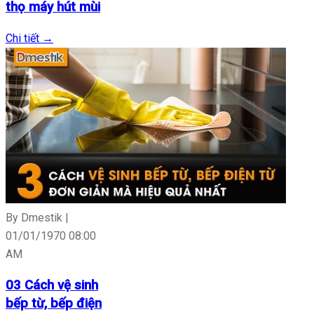
thọ máy hút mùi
Chi tiết
→
By Dmestik |
01/01/1970 08:00
AM
03 Cách vệ sinh
bếp từ, bếp điện