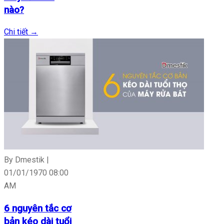
nào?
Chi tiết
→
By Dmestik |
01/01/1970 08:00
AM
6 nguyên tắc cơ
bản kéo dài tuổi