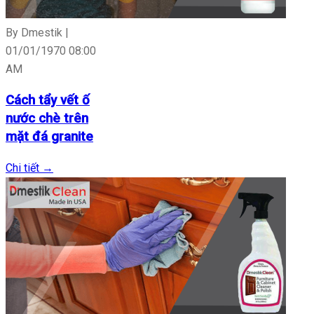
By Dmestik |
01/01/1970 08:00
AM
Cách tẩy vết ố
nước chè trên
mặt đá granite
Chi tiết
→