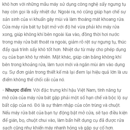
khô hơn với những mẫu máy sử dụng công nghệ sấy ngưng tụ
hay còn gọi là sấy nhiệt dư. Ngoài ra, nó cũng giúp hạn chế sự
sản sinh của vi khuẩn gây mùi và làm thoáng mát khoang rửa.
Cửa máy rửa bát tự bật mở với độ hé vừa phải khi máy rửa
xong, giúp không khí bên ngoài lùa vào, đồng thời hơi nước
trong máy rửa bát thoát ra ngoài, giảm rõ rệt sự ngưng tụ, thúc
đẩy quá trình sấy khô tốt hơn. Nhiệt dư từ máy cho phép dụng
cụ của bạn khô tự nhiên. Mặt khác, giúp cân bằng không khí
bên trong khoảng rửa, làm tươi mới và ngăn mùi ám vào dụng
cụ. Sự đơn giản trong thiết kế mà lại đem lại hiệu quả lớn là ưu
điểm không thể chối cãi của nó.
-
Nhược điểm
: Với đặc trưng khí hậu Việt Nam, tính năng tự
mở cửa của máy rửa bát gặp phải một số hạn chế và bộc lộ sự
bất cập của nó. Đó là sự thâm nhập của côn trùng và chuột.
Nếu máy rửa bát của bạn tự động bật mở cửa, sẽ tạo điều kiện
để gián, bọ, chuột chui vào, làm bẩn hết dụng cụ đã được rửa
sạch cũng như khiến máy nhanh hỏng và gặp sự cố hơn.