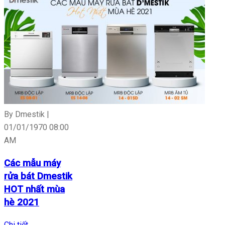
By Dmestik |
01/01/1970 08:00
AM
Các mẫu máy
rửa bát Dmestik
HOT nhất mùa
hè 2021
Chi tiết
→