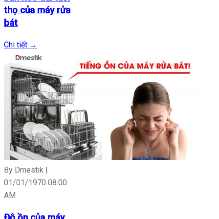
thọ của máy rửa
bát
Chi tiết
→
By Dmestik |
01/01/1970 08:00
AM
Độ ồn của máy