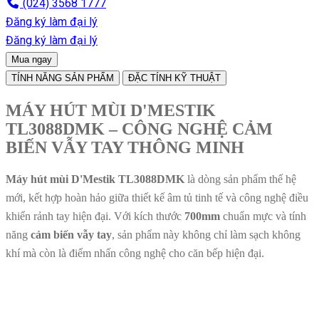
(024) 3568 1777
Đăng ký làm đại lý
Đăng ký làm đại lý
Mua ngay
TÍNH NĂNG SẢN PHẨM
ĐẶC TÍNH KỸ THUẬT
MÁY HÚT MÙI D'MESTIK
TL3088DMK – CÔNG NGHỆ CẢM
BIẾN VẪY TAY THÔNG MINH
Máy hút mùi D'Mestik TL3088DMK
là dòng sản phẩm thế hệ
mới, kết hợp hoàn hảo giữa thiết kế âm tủ tinh tế và công nghệ điều
khiển rảnh tay hiện đại. Với kích thước
700mm
chuẩn mực và tính
năng
cảm biến vẫy tay
, sản phẩm này không chỉ làm sạch không
khí mà còn là điểm nhấn công nghệ cho căn bếp hiện đại.