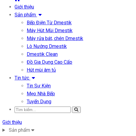
Giới thiệu
Sản phẩm
Bếp Điện Từ Dmestik
Máy Hút Mùi Dmestik
Máy rửa bát, chén Dmestik
Lò Nướng Dmestik
Dmestik Clean
Đồ Gia Dụng Cao Cấp
Hút mùi âm tủ
Tin tức
Tin Sự Kiện
Mẹo Nhà Bếp
Tuyển Dụng
Giới thiệu
Sản phẩm