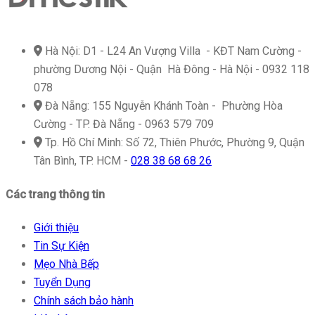
icon
Hà Nội: D1 - L24 An Vượng Villa - KĐT Nam Cường -
phường Dương Nội - Quận Hà Đông - Hà Nội - 0932 118
078
icon
Đà Nẵng: 155 Nguyễn Khánh Toàn - Phường Hòa
Cường - TP. Đà Nẵng - 0963 579 709
icon
Tp. Hồ Chí Minh: Số 72, Thiên Phước, Phường 9, Quận
Tân Bình, TP. HCM -
028 38 68 68 26
Các trang thông tin
Giới thiệu
Tin Sự Kiện
Mẹo Nhà Bếp
Tuyển Dụng
Chính sách bảo hành