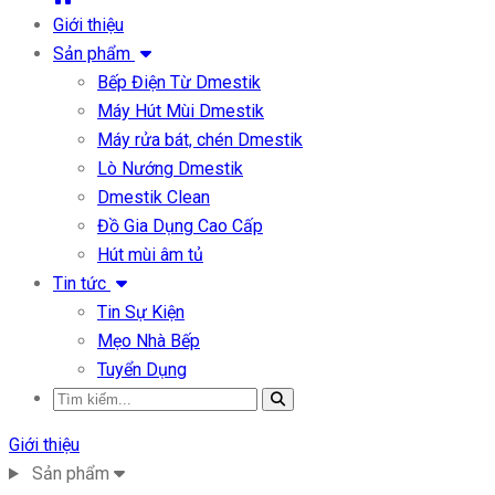
Giới thiệu
Sản phẩm
Bếp Điện Từ Dmestik
Máy Hút Mùi Dmestik
Máy rửa bát, chén Dmestik
Lò Nướng Dmestik
Dmestik Clean
Đồ Gia Dụng Cao Cấp
Hút mùi âm tủ
Tin tức
Tin Sự Kiện
Mẹo Nhà Bếp
Tuyển Dụng
Giới thiệu
Sản phẩm