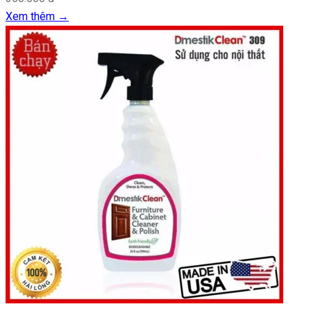
Xem thêm
→