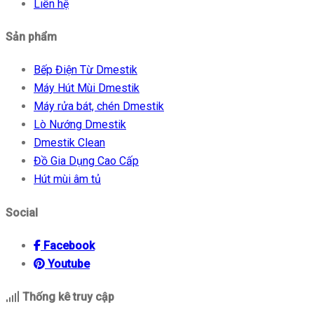
Liên hệ
Sản phẩm
Bếp Điện Từ Dmestik
Máy Hút Mùi Dmestik
Máy rửa bát, chén Dmestik
Lò Nướng Dmestik
Dmestik Clean
Đồ Gia Dụng Cao Cấp
Hút mùi âm tủ
Social
icon
Facebook
icon
Youtube
Thống kê truy cập